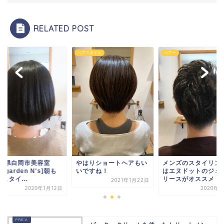
RELATED POST
グ
ヘアスタイル
ヘアー
埼玉県白岡市美容室
やはりショートヘアもい
メンズのスタイリン
ir garden N's]朝も
いですね！
はエヌドットのジェ
スタイ...
リースがオススメ！
2021年1月22日
2020年1月12日
2020年5