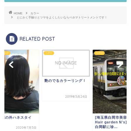
HOME
カラー
とにかく手触りとツヤをよくしたいならベホマトリートメントです！
RELATED POST
イリング
ヘアー
ヘアー
艶のでるカラーリング！
2019年5月24日
客様の外ハネスタイ
[埼玉県白岡市美容室
。
Hair garden N's]
白岡駅に珍...
2020年7月5日